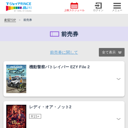
上映スケジュール
ログイン
メニュー
劇場TOP
前売券
前売券
前売券に関して
全て表示
機動警察パトレイバー EZY File 2
レディ・オア・ノット2
R15+