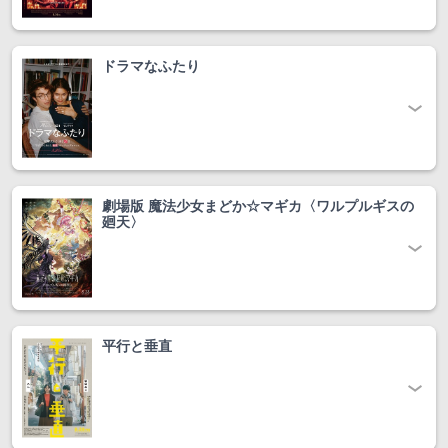
ドラマなふたり
劇場版 魔法少女まどか☆マギカ〈ワルプルギスの
廻天〉
平行と垂直