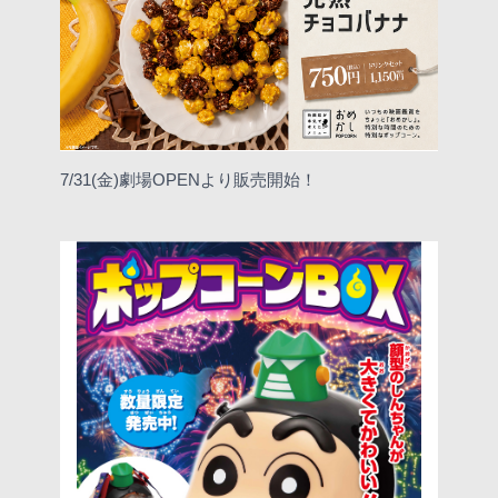
7/31(金)劇場OPENより販売開始！