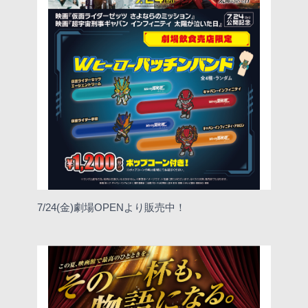
7/24(金)劇場OPENより販売中！