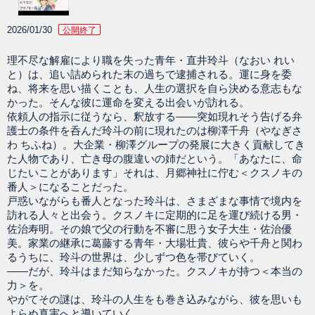
2026/01/30
公開終了
理不尽な解雇により職を失った青年・直井玲斗（なおい れい
と）は、追い詰められた末の過ちで逮捕される。運に身を委
ね、将来を思い描くことも、人生の選択を自ら決める意志もな
かった。そんな彼に運命を変える出会いが訪れる。
依頼人の指示に従うなら、釈放する――突如現れそう告げる弁
護士の条件を呑んだ玲斗の前に現れたのは柳澤千舟（やなぎさ
わ ちふね）。大企業・柳澤グループの発展に大きく貢献してき
た人物であり、亡き母の腹違いの姉だという。「あなたに、命
じたいことがあります」それは、月郷神社に佇む＜クスノキの
番人＞になることだった。
戸惑いながらも番人となった玲斗は、さまざまな事情で境内を
訪れる人々と出会う。クスノキに定期的に足を運び続ける男・
佐治寿明。その娘で父の行動を不審に思う女子大生・佐治優
美。家業の継承に葛藤する青年・大場壮貴、彼らや千舟と関わ
るうちに、玲斗の世界は、少しずつ色を帯びていく。
――だが、玲斗はまだ知らなかった。クスノキが持つ＜本当の
力＞を。
やがてその謎は、玲斗の人生をも巻き込みながら、彼を思いも
よらぬ真実へと導いていく。