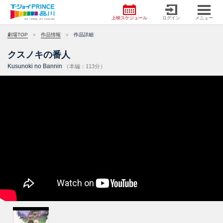
上映スケジュール
ログイン
メニュー
劇場TOP
作品情報
作品詳細
クスノキの番人
Kusunoki no Bannin
（本編：113分）