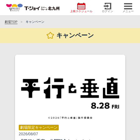
上映スケジュール
ログイン
メニュー
劇場TOP
キャンペーン
キャンペーン
劇場限定キャンペーン
2026/08/07