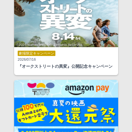
劇場限定キャンペーン
2026/07/16
『オークストリートの異変』公開記念キャンペーン