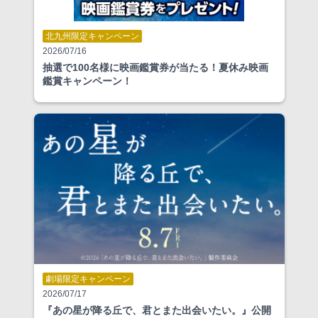
北九州限定キャンペーン
2026/07/16
抽選で100名様に映画鑑賞券が当たる！夏休み映画
鑑賞キャンペーン！
劇場限定キャンペーン
2026/07/17
『あの星が降る丘で、君とまた出会いたい。』公開