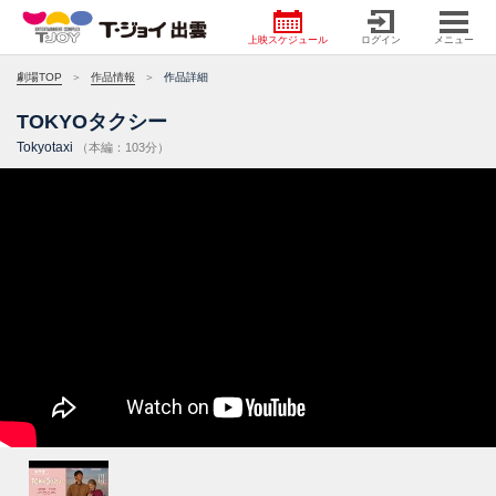
上映スケジュール
ログイン
メニュー
劇場TOP
作品情報
作品詳細
TOKYOタクシー
Tokyotaxi
（本編：103分）