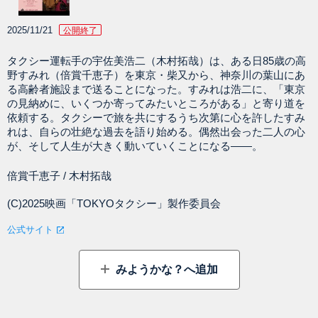
2025/11/21
公開終了
タクシー運転手の宇佐美浩二（木村拓哉）は、ある日85歳の高
野すみれ（倍賞千恵子）を東京・柴又から、神奈川の葉山にあ
る高齢者施設まで送ることになった。すみれは浩二に、「東京
の見納めに、いくつか寄ってみたいところがある」と寄り道を
依頼する。タクシーで旅を共にするうち次第に心を許したすみ
れは、自らの壮絶な過去を語り始める。偶然出会った二人の心
が、そして人生が大きく動いていくことになる――。
倍賞千恵子 / 木村拓哉
(C)2025映画「TOKYOタクシー」製作委員会
公式サイト
みようかな？へ追加