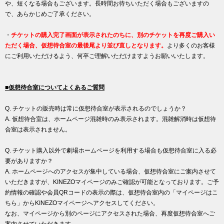
や、短くなる場合もございます。長時間お待ちいただく場合もございますの
で、あらかじめご了承ください。
・
チケットの購入完了画面が表示されたのちに、別のチケットを再度ご購入い
ただく場合、仮想待合室の最後尾より並び直しとなります。
より多くのお客様
にご利用いただけるよう、何卒ご理解いただけますようお願いいたします。
■仮想待合室についてよくあるご質問
Q. チケットの販売時は常に仮想待合室が表示されるのでしょうか？
A. 仮想待合室は、ホームページ混雑時のみ表示されます。混雑解消時は仮想待
合室は表示されません。
Q. チケット購入以外で劇場ホームページを利用する場合も仮想待合室に入る必
要がありますか？
A. ホームページへのアクセスが集中している場合、仮想待合室にご案内させて
いただきますが、KINEZOマイページのみご確認が可能となっております。ご予
約情報の確認や会員QRコードの表示の際は、仮想待合室内の「マイページはこ
ちら」からKINEZOマイページへアクセスしてください。
なお、マイページから別のページにアクセスされた場合、再度仮想待合室へご