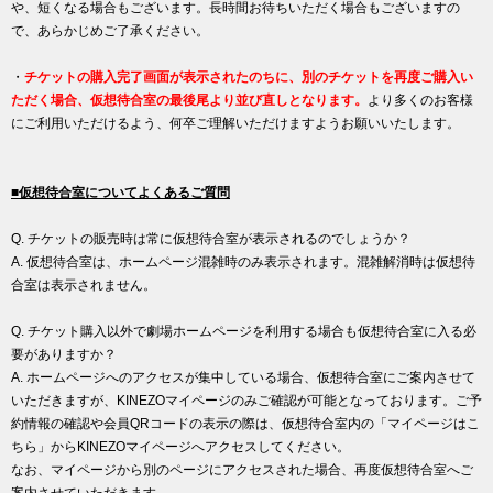
や、短くなる場合もございます。長時間お待ちいただく場合もございますの
で、あらかじめご了承ください。
・
チケットの購入完了画面が表示されたのちに、別のチケットを再度ご購入い
ただく場合、仮想待合室の最後尾より並び直しとなります。
より多くのお客様
にご利用いただけるよう、何卒ご理解いただけますようお願いいたします。
■仮想待合室についてよくあるご質問
Q. チケットの販売時は常に仮想待合室が表示されるのでしょうか？
A. 仮想待合室は、ホームページ混雑時のみ表示されます。混雑解消時は仮想待
合室は表示されません。
Q. チケット購入以外で劇場ホームページを利用する場合も仮想待合室に入る必
要がありますか？
A. ホームページへのアクセスが集中している場合、仮想待合室にご案内させて
いただきますが、KINEZOマイページのみご確認が可能となっております。ご予
約情報の確認や会員QRコードの表示の際は、仮想待合室内の「マイページはこ
ちら」からKINEZOマイページへアクセスしてください。
なお、マイページから別のページにアクセスされた場合、再度仮想待合室へご