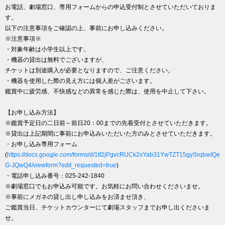
お電話、劇場窓口、専用フォームからの申込受付制とさせていただいておりま
す。
以下の注意事項をご確認の上、事前にお申し込みください。
※注意事項※
・対象年齢は小学生以上です。
・機器の貸出は無料でございますが、
チケットは別途購入が必要となりますので、ご注意ください。
・機器を使用した際の見え方には個人差がございます。
鑑賞中に疲労感、不快感などの異常を感じた際は、使用を中止して下さい。
【お申し込み方法】
※鑑賞予定日の二日前～前日20：00までの先着受付とさせていただきます。
※貸出は上記期間に事前にお申込みいただいた方のみとさせていただきます。
・お申し込み専用フォーム
(
https://docs.google.com/forms/d/1tf2jPgvcRUCk2xYab31YwTZT15gySrqbwIQe
G-JQwQ4/viewform?edit_requested=true
)
・電話申し込み番号：025-242-1840
※劇場窓口でもお申込み可能です。お気軽にお問い合わせくださいませ。
※事前にメガネの貸し出し申し込みをお済ませ頂き、
ご鑑賞当日、チケットカウンターにて劇場スタッフまでお申し出くださいま
せ。