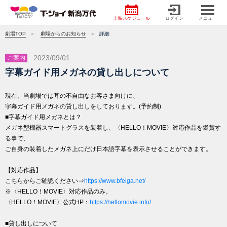
上映スケジュール
ログイン
メニュー
劇場TOP
劇場からのお知らせ
詳細
2023/09/01
ご案内
字幕ガイド用メガネの貸し出しについて
現在、当劇場では耳の不自由なお客さま向けに、
字幕ガイド用メガネの貸し出しをしております。(予約制)
■字幕ガイド用メガネとは？
メガネ型機器スマートグラスを装着し、〈HELLO！MOVIE〉対応作品を鑑賞す
る事で、
ご自身の装着したメガネ上にだけ日本語字幕を表示させることができます。
【対応作品】
こちらからご確認ください⇒
https://www.bfeiga.net/
※〈HELLO！MOVIE〉対応作品のみ。
〈HELLO！MOVIE〉公式HP：
https://hellomovie.info/
■貸し出しについて