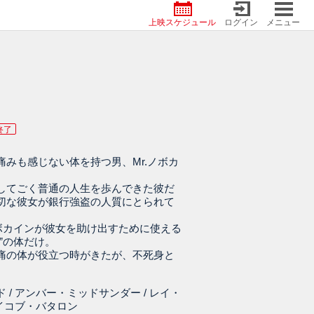
上映スケジュール
ログイン
メニュー
終了
痛みも感じない体を持つ男、Mr.ノボカ
してごく普通の人生を歩んできた彼だ
切な彼女が銀行強盗の人質にとられて
ノボカインが彼女を助け出すために使える
”の体だけ。
痛の体が役立つ時がきたが、不死身と
。
 / アンバー・ミッドサンダー / レイ・
ェイコブ・バタロン