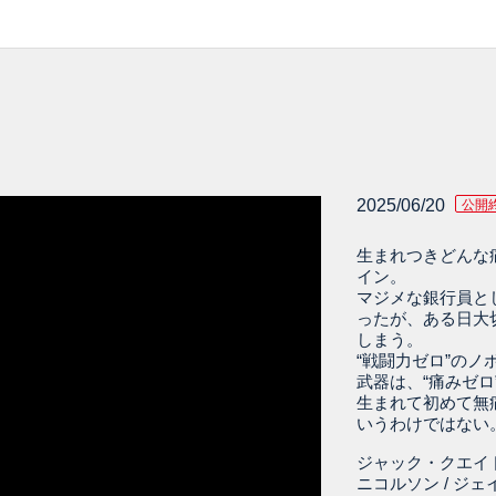
2025/06/20
公開
生まれつきどんな
イン。
マジメな銀行員と
ったが、ある日大
しまう。
“戦闘力ゼロ”の
武器は、“痛みゼロ
生まれて初めて無
いうわけではない
ジャック・クエイド
ニコルソン / ジ