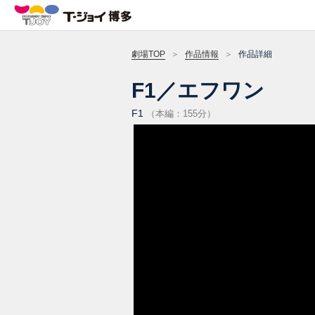
劇場TOP
作品情報
作品詳細
F1／エフワン
F1
（本編：155分）