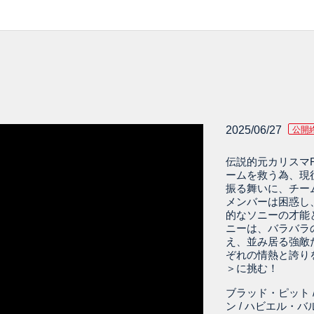
2025/06/27
公開
伝説的元カリスマF
ームを救う為、現
振る舞いに、チー
メンバーは困惑し
的なソニーの才能
ニーは、バラバラ
え、並み居る強敵
ぞれの情熱と誇り
＞に挑む！
ブラッド・ピット 
ン / ハビエル・バ