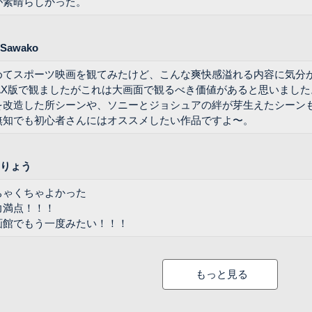
が素晴らしかった。
Sawako
めてスポーツ映画を観てみたけど、こんな爽快感溢れる内容に気分
MAX版で観ましたがこれは大画面で観るべき価値があると思いました
を改造した所シーンや、ソニーとジョシュアの絆が芽生えたシーンも
無知でも初心者さんにはオススメしたい作品ですよ〜。
りょう
ちゃくちゃよかった
力満点！！！
画館でもう一度みたい！！！
もっと見る