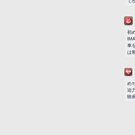
て
初
I
車
は
め
迫
映