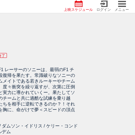
上映スケジュール
ログイン
メニュー
終了
1 レーサーのソニーは、最弱のF1 チ
役復帰を果たす。常識破りなソニーの
ムメイトである若きルーキーやチーム
、度々衝突を繰り返すが、次第に圧倒
と実力に導かれていくー。果たしてソ
のチームと共に過酷な試練を乗り越
たちを相手に逆転できるのか？！それ
を胸に、命がけで夢＜スピードの頂点
/ ダムソン・イドリス / ケリー・コンド
ルデム