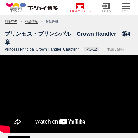
上映スケジュール
ログイン
メニュー
劇場TOP
作品情報
作品詳細
プリンセス・プリンシパル Crown Handler 第4
章
Princess Principal Crown Handler: Chapter 4
PG-12
（本編：59分）