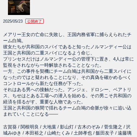
2025/05/23
公開終了
メアリー王女の亡命に失敗し、王国内務省軍に捕らえられたチ
ーム白鳩。
彼女たちが共和国のスパイであると知ったノルマンディー公は
王国と共和国の二重スパイになるよう命じ、
プリンセスだけはノルマンディー公の管理下に置き、4人は常に
監視をされながら一時解放されることとなった。
一方、この事件を契機にチーム白鳩は共和国から二重スパイに
なったのではと疑われることになり、その真偽を確かめるべく
コントロールから新たな任務が下った。
それはある男への接触だった。アンジェ、ドロシー、ベアトリ
ス、ちせはとある工場への潜入を始める。その男こそ共和国の
経済を揺るがす、重要な人物であった。
王国と共和国の狭間で揺れるチーム白鳩の命脈が徐々に追い込
まれていくことになる――
古賀葵 / 関根明良 / 大地葉 / 影山灯 / 古木のぞみ / 菅生隆之 / 沢
城みゆき / 本田裕之 / 山崎たくみ / 土師孝也 / 飯田友子 / 遠藤璃