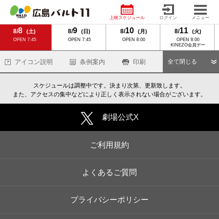
上映スケジュール
ログイン
メニュー
8
9
10
11
8/
8/
8/
8/
(土)
(日)
(月)
(火)
OPEN 7:45
OPEN 7:45
OPEN 8:00
OPEN 8:00
KINEZO会員デー
アイコン説明
条例案内
印刷
全て閉じる
スケジュールは調整中です。決まり次第、更新致します。
また、アクセスの集中などにより正しく表示されない場合がございます。
劇場公式X
ご利用規約
よくあるご質問
プライバシーポリシー