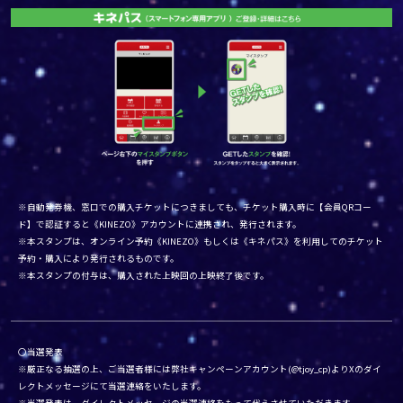
※自動発券機、窓口での購入チケットにつきましても、チケット購入時に【会員QRコー
ド】で認証すると《KINEZO》アカウントに連携され、発行されます。
※本スタンプは、オンライン予約《KINEZO》もしくは《キネパス》を利用してのチケット
予約・購入により発行されるものです。
※本スタンプの付与は、購入された上映回の上映終了後です。
〇当選発表
※厳正なる抽選の上、ご当選者様には弊社キャンペーンアカウント(@tjoy_cp)よりXのダイ
レクトメッセージにて当選連絡をいたします。