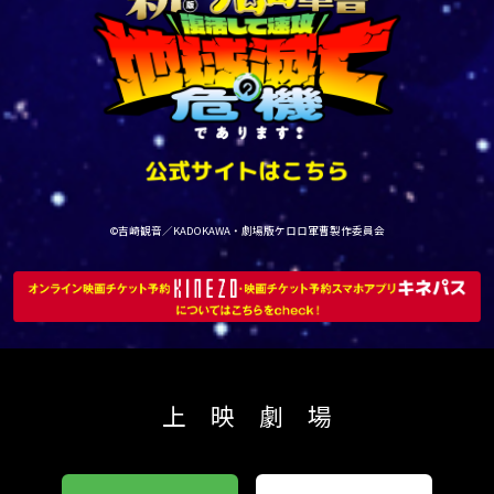
©吉崎観音／KADOKAWA・劇場版ケロロ軍曹製作委員会
上 映 劇 場