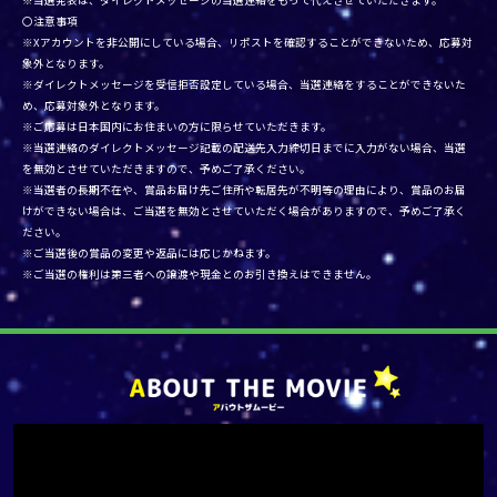
※当選発表は、ダイレクトメッセージの当選連絡をもって代えさせていただきます。
〇注意事項
※Xアカウントを非公開にしている場合、リポストを確認することができないため、応募対
象外となります。
※ダイレクトメッセージを受信拒否設定している場合、当選連絡をすることができないた
め、応募対象外となります。
※ご応募は日本国内にお住まいの方に限らせていただきます。
※当選連絡のダイレクトメッセージ記載の配送先入力締切日までに入力がない場合、当選
を無効とさせていただきますので、予めご了承ください。
※当選者の長期不在や、賞品お届け先ご住所や転居先が不明等の理由により、賞品のお届
けができない場合は、ご当選を無効とさせていただく場合がありますので、予めご了承く
ださい。
※ご当選後の賞品の変更や返品には応じかねます。
※ご当選の権利は第三者への譲渡や現金とのお引き換えはできません。